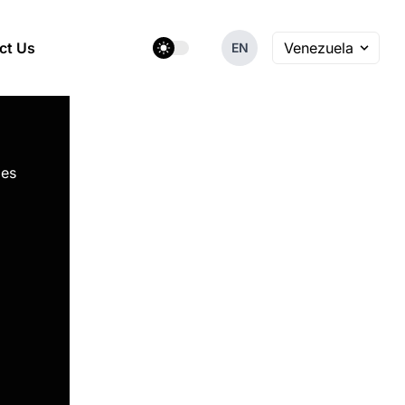
theme switcher
ct Us
Venezuela
EN
des